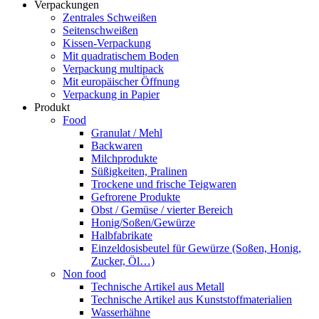
Verpackungen
Zentrales Schweißen
Seitenschweißen
Kissen-Verpackung
Mit quadratischem Boden
Verpackung multipack
Mit europäischer Öffnung
Verpackung in Papier
Produkt
Food
Granulat / Mehl
Backwaren
Milchprodukte
Süßigkeiten, Pralinen
Trockene und frische Teigwaren
Gefrorene Produkte
Obst / Gemüse / vierter Bereich
Honig/Soßen/Gewürze
Halbfabrikate
Einzeldosisbeutel für Gewürze (Soßen, Honig,
Zucker, Öl…)
Non food
Technische Artikel aus Metall
Technische Artikel aus Kunststoffmaterialien
Wasserhähne