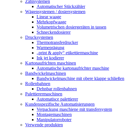
Zählsystemen
Automatischer Stückzähler
Wägensystemen / dosiersystemen
Linear waage
Mehrkopfwaage
Volumetrischen dosiergeräten in tassen
Schneckendosierer
Drucksystemen
Thermotransferdrucker
Warmeprägung
„print & apply“ etikettiermaschine
Ink jet kodierer
Kartonaufrichten maschinen
Automatische kartonaufrichter maschine
Bandwickelmaschinen
Bandwickelmaschine mit obere klappe schließen
Rollenbahnen
Dehnbar rollenbahnen
Palettierermaschinen
Automatisce palettierer
Kundenspezifische Automatisierungen
Verpackung maschiene mit transfersystem
Montagemaschinen
Manipulatorroboter
Verwende produkten