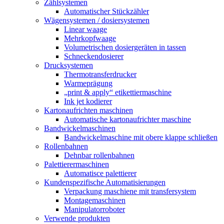
Zählsystemen
Automatischer Stückzähler
Wägensystemen / dosiersystemen
Linear waage
Mehrkopfwaage
Volumetrischen dosiergeräten in tassen
Schneckendosierer
Drucksystemen
Thermotransferdrucker
Warmeprägung
„print & apply“ etikettiermaschine
Ink jet kodierer
Kartonaufrichten maschinen
Automatische kartonaufrichter maschine
Bandwickelmaschinen
Bandwickelmaschine mit obere klappe schließen
Rollenbahnen
Dehnbar rollenbahnen
Palettierermaschinen
Automatisce palettierer
Kundenspezifische Automatisierungen
Verpackung maschiene mit transfersystem
Montagemaschinen
Manipulatorroboter
Verwende produkten