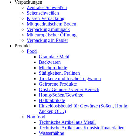
Verpackungen
Zentrales Schweißen
Seitenschweißen
Kissen-Verpackung
Mit quadratischem Boden
Verpackung multipack
Mit europäischer Öffnung
Verpackung in Papier
Produkt
Food
Granulat / Mehl
Backwaren
Milchprodukte
Süßigkeiten, Pralinen
Trockene und frische Teigwaren
Gefrorene Produkte
Obst / Gemüse / vierter Bereich
Honig/Soßen/Gewürze
Halbfabrikate
Einzeldosisbeutel für Gewürze (Soßen, Honig,
Zucker, Öl…)
Non food
Technische Artikel aus Metall
Technische Artikel aus Kunststoffmaterialien
Wasserhähne