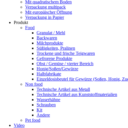
Mit quadratischem Boden
Verpackung multipack
Mit europäischer Öffnung
Verpackung in Papier
Produkt
Food
Granulat / Mehl
Backwaren
Milchprodukte
Süßigkeiten, Pralinen
Trockene und frische Teigwaren
Gefrorene Produkte
Obst / Gemüse / vierter Bereich
Honig/Soßen/Gewürze
Halbfabrikate
Einzeldosisbeutel für Gewürze (Soßen, Honig, Zu
Non food
Technische Artikel aus Metall
Technische Artikel aus Kunststoffmaterialien
Wasserhähne
Schrauben
Kit
Andere
Pet food
Video