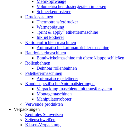
Mehrkopfwaage
Volumetrischen dosiergeräten in tassen
Schneckendosierer
Drucksystemen
Thermotransferdrucker
Warmeprägung
„print & apply“ etikettiermaschine
Ink jet kodierer
Kartonaufrichten maschinen
Automatische kartonaufrichter maschine
Bandwickelmaschinen
Bandwickelmaschine mit obere klappe schließen
Rollenbahnen
Dehnbar rollenbahnen
Palettierermaschinen
Automatisce palettierer
Kundenspezifische Automatisierungen
Verpackung maschiene mit transfersystem
Montagemaschinen
Manipulatorroboter
Verwende produkten
Verpackungen
Zentrales Schweißen
Seitenschweißen
Kissen-Verpackung