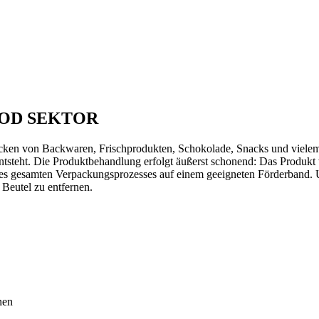
 FOOD SEKTOR
cken von Backwaren, Frischprodukten, Schokolade, Snacks und vielem 
tsteht. Die Produktbehandlung erfolgt äußerst schonend: Das Produkt w
des gesamten Verpackungsprozesses auf einem geeigneten Förderband. 
 Beutel zu entfernen.
nen