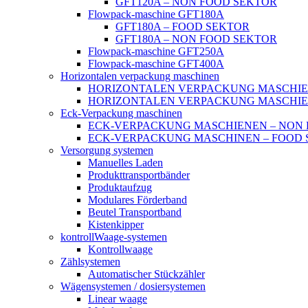
GFT120A – NON FOOD SEKTOR
Flowpack-maschine GFT180A
GFT180A – FOOD SEKTOR
GFT180A – NON FOOD SEKTOR
Flowpack-maschine GFT250A
Flowpack-maschine GFT400A
Horizontalen verpackung maschinen
HORIZONTALEN VERPACKUNG MASCHIE
HORIZONTALEN VERPACKUNG MASCHIE
Eck-Verpackung maschinen
ECK-VERPACKUNG MASCHIENEN – NON 
ECK-VERPACKUNG MASCHINEN – FOOD 
Versorgung systemen
Manuelles Laden
Produkttransportbänder
Produktaufzug
Modulares Förderband
Beutel Transportband
Kistenkipper
kontrollWaage-systemen
Kontrollwaage
Zählsystemen
Automatischer Stückzähler
Wägensystemen / dosiersystemen
Linear waage