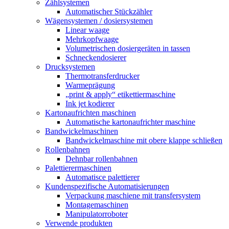
Zählsystemen
Automatischer Stückzähler
Wägensystemen / dosiersystemen
Linear waage
Mehrkopfwaage
Volumetrischen dosiergeräten in tassen
Schneckendosierer
Drucksystemen
Thermotransferdrucker
Warmeprägung
„print & apply“ etikettiermaschine
Ink jet kodierer
Kartonaufrichten maschinen
Automatische kartonaufrichter maschine
Bandwickelmaschinen
Bandwickelmaschine mit obere klappe schließen
Rollenbahnen
Dehnbar rollenbahnen
Palettierermaschinen
Automatisce palettierer
Kundenspezifische Automatisierungen
Verpackung maschiene mit transfersystem
Montagemaschinen
Manipulatorroboter
Verwende produkten