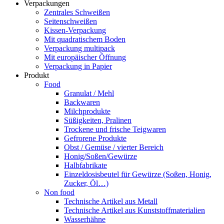
Verpackungen
Zentrales Schweißen
Seitenschweißen
Kissen-Verpackung
Mit quadratischem Boden
Verpackung multipack
Mit europäischer Öffnung
Verpackung in Papier
Produkt
Food
Granulat / Mehl
Backwaren
Milchprodukte
Süßigkeiten, Pralinen
Trockene und frische Teigwaren
Gefrorene Produkte
Obst / Gemüse / vierter Bereich
Honig/Soßen/Gewürze
Halbfabrikate
Einzeldosisbeutel für Gewürze (Soßen, Honig,
Zucker, Öl…)
Non food
Technische Artikel aus Metall
Technische Artikel aus Kunststoffmaterialien
Wasserhähne