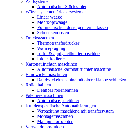
Zählsystemen
Automatischer Stückzähler
Wägensystemen / dosiersystemen
Linear waage
Mehrkopfwaage
Volumetrischen dosiergeräten in tassen
Schneckendosierer
Drucksystemen
Thermotransferdrucker
Warmeprägung
„print & apply“ etikettiermaschine
Ink jet kodierer
Kartonaufrichten maschinen
Automatische kartonaufrichter maschine
Bandwickelmaschinen
Bandwickelmaschine mit obere klappe schließen
Rollenbahnen
Dehnbar rollenbahnen
Palettierermaschinen
Automatisce palettierer
Kundenspezifische Automatisierungen
Verpackung maschiene mit transfersystem
Montagemaschinen
Manipulatorroboter
Verwende produkten