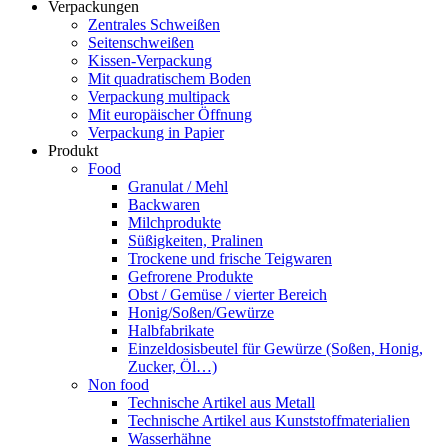
Verpackungen
Zentrales Schweißen
Seitenschweißen
Kissen-Verpackung
Mit quadratischem Boden
Verpackung multipack
Mit europäischer Öffnung
Verpackung in Papier
Produkt
Food
Granulat / Mehl
Backwaren
Milchprodukte
Süßigkeiten, Pralinen
Trockene und frische Teigwaren
Gefrorene Produkte
Obst / Gemüse / vierter Bereich
Honig/Soßen/Gewürze
Halbfabrikate
Einzeldosisbeutel für Gewürze (Soßen, Honig,
Zucker, Öl…)
Non food
Technische Artikel aus Metall
Technische Artikel aus Kunststoffmaterialien
Wasserhähne