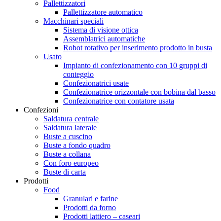
Pallettizzatori
Pallettizzatore automatico
Macchinari speciali
Sistema di visione ottica
Assemblatrici automatiche
Robot rotativo per inserimento prodotto in busta
Usato
Impianto di confezionamento con 10 gruppi di
conteggio
Confezionatrici usate
Confezionatrice orizzontale con bobina dal basso
Confezionatrice con contatore usata
Confezioni
Saldatura centrale
Saldatura laterale
Buste a cuscino
Buste a fondo quadro
Buste a collana
Con foro europeo
Buste di carta
Prodotti
Food
Granulari e farine
Prodotti da forno
Prodotti lattiero – caseari