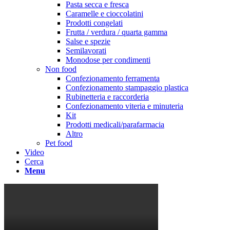
Pasta secca e fresca
Caramelle e cioccolatini
Prodotti congelati
Frutta / verdura / quarta gamma
Salse e spezie
Semilavorati
Monodose per condimenti
Non food
Confezionamento ferramenta
Confezionamento stampaggio plastica
Rubinetteria e raccorderia
Confezionamento viteria e minuteria
Kit
Prodotti medicali/parafarmacia
Altro
Pet food
Video
Cerca
Menu