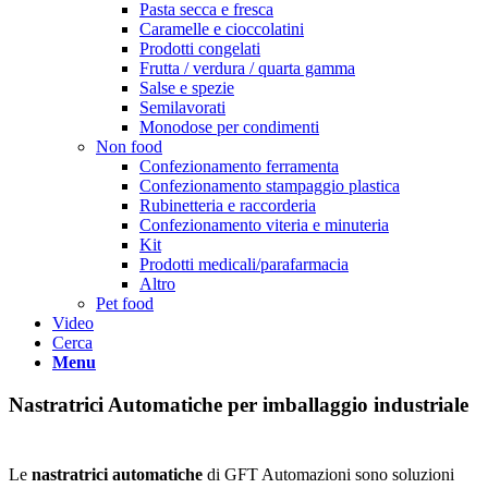
Pasta secca e fresca
Caramelle e cioccolatini
Prodotti congelati
Frutta / verdura / quarta gamma
Salse e spezie
Semilavorati
Monodose per condimenti
Non food
Confezionamento ferramenta
Confezionamento stampaggio plastica
Rubinetteria e raccorderia
Confezionamento viteria e minuteria
Kit
Prodotti medicali/parafarmacia
Altro
Pet food
Video
Cerca
Menu
Nastratrici Automatiche per imballaggio industriale
Le
nastratrici automatiche
di GFT Automazioni sono soluzioni