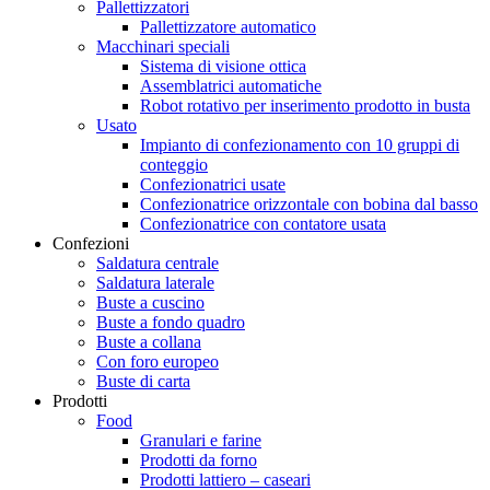
Pallettizzatori
Pallettizzatore automatico
Macchinari speciali
Sistema di visione ottica
Assemblatrici automatiche
Robot rotativo per inserimento prodotto in busta
Usato
Impianto di confezionamento con 10 gruppi di
conteggio
Confezionatrici usate
Confezionatrice orizzontale con bobina dal basso
Confezionatrice con contatore usata
Confezioni
Saldatura centrale
Saldatura laterale
Buste a cuscino
Buste a fondo quadro
Buste a collana
Con foro europeo
Buste di carta
Prodotti
Food
Granulari e farine
Prodotti da forno
Prodotti lattiero – caseari