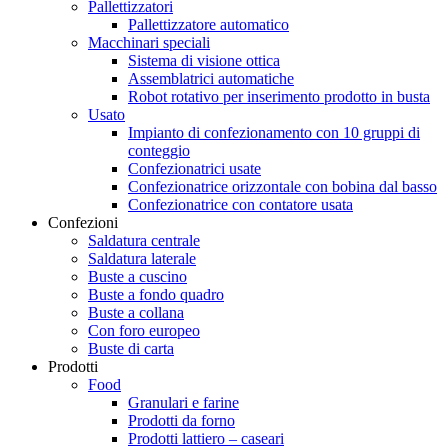
Pallettizzatori
Pallettizzatore automatico
Macchinari speciali
Sistema di visione ottica
Assemblatrici automatiche
Robot rotativo per inserimento prodotto in busta
Usato
Impianto di confezionamento con 10 gruppi di
conteggio
Confezionatrici usate
Confezionatrice orizzontale con bobina dal basso
Confezionatrice con contatore usata
Confezioni
Saldatura centrale
Saldatura laterale
Buste a cuscino
Buste a fondo quadro
Buste a collana
Con foro europeo
Buste di carta
Prodotti
Food
Granulari e farine
Prodotti da forno
Prodotti lattiero – caseari