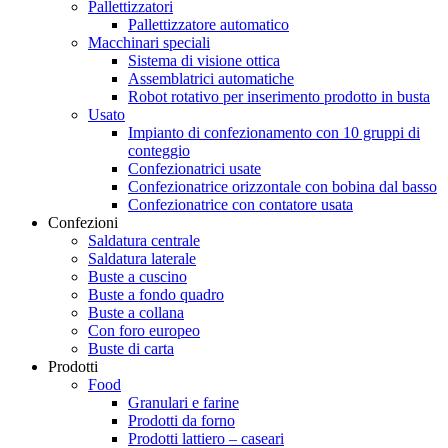
Pallettizzatori
Pallettizzatore automatico
Macchinari speciali
Sistema di visione ottica
Assemblatrici automatiche
Robot rotativo per inserimento prodotto in busta
Usato
Impianto di confezionamento con 10 gruppi di
conteggio
Confezionatrici usate
Confezionatrice orizzontale con bobina dal basso
Confezionatrice con contatore usata
Confezioni
Saldatura centrale
Saldatura laterale
Buste a cuscino
Buste a fondo quadro
Buste a collana
Con foro europeo
Buste di carta
Prodotti
Food
Granulari e farine
Prodotti da forno
Prodotti lattiero – caseari