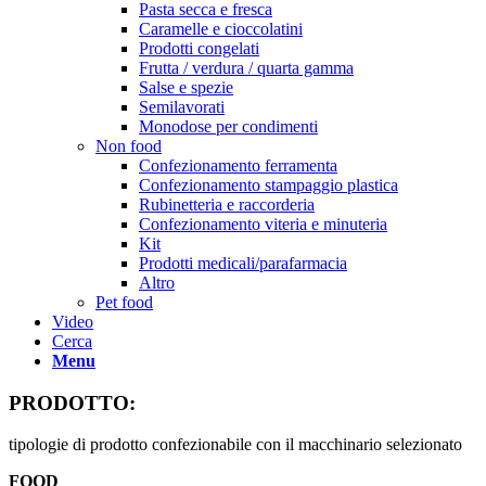
Pasta secca e fresca
Caramelle e cioccolatini
Prodotti congelati
Frutta / verdura / quarta gamma
Salse e spezie
Semilavorati
Monodose per condimenti
Non food
Confezionamento ferramenta
Confezionamento stampaggio plastica
Rubinetteria e raccorderia
Confezionamento viteria e minuteria
Kit
Prodotti medicali/parafarmacia
Altro
Pet food
Video
Cerca
Menu
PRODOTTO:
tipologie di prodotto confezionabile con il macchinario selezionato
FOOD