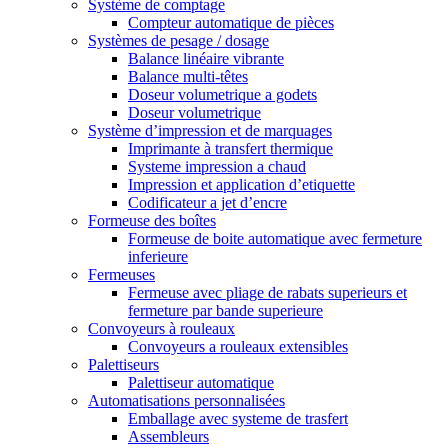
Système de comptage
Compteur automatique de pièces
Systèmes de pesage / dosage
Balance linéaire vibrante
Balance multi-têtes
Doseur volumetrique a godets
Doseur volumetrique
Système d’impression et de marquages
Imprimante à transfert thermique
Systeme impression a chaud
Impression et application d’etiquette
Codificateur a jet d’encre
Formeuse des boîtes
Formeuse de boite automatique avec fermeture
inferieure
Fermeuses
Fermeuse avec pliage de rabats superieurs et
fermeture par bande superieure
Convoyeurs à rouleaux
Convoyeurs a rouleaux extensibles
Palettiseurs
Palettiseur automatique
Automatisations personnalisées
Emballage avec systeme de trasfert
Assembleurs