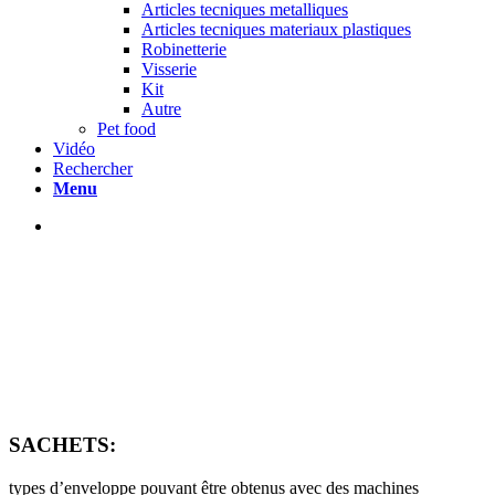
Articles tecniques metalliques
Articles tecniques materiaux plastiques
Robinetterie
Visserie
Kit
Autre
Pet food
Vidéo
Rechercher
Menu
SACHETS:
types d’enveloppe pouvant être obtenus avec des machines