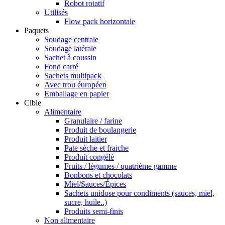
Robot rotatif
Utilisés
Flow pack horizontale
Paquets
Soudage centrale
Soudage latérale
Sachet à coussin
Fond carré
Sachets multipack
Avec trou éuropéen
Emballage en papier
Cible
Alimentaire
Granulaire / farine
Produit de boulangerie
Produit laitier
Pate sèche et fraiche
Produit congélé
Fruits / légumes / quatrième gamme
Bonbons et chocolats
Miel/Sauces/Épices
Sachets unidose pour condiments (sauces, miel,
sucre, huile..)
Produits semi-finis
Non alimentaire