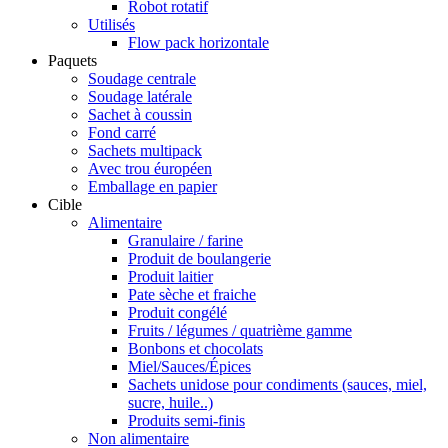
Robot rotatif
Utilisés
Flow pack horizontale
Paquets
Soudage centrale
Soudage latérale
Sachet à coussin
Fond carré
Sachets multipack
Avec trou éuropéen
Emballage en papier
Cible
Alimentaire
Granulaire / farine
Produit de boulangerie
Produit laitier
Pate sèche et fraiche
Produit congélé
Fruits / légumes / quatrième gamme
Bonbons et chocolats
Miel/Sauces/Épices
Sachets unidose pour condiments (sauces, miel,
sucre, huile..)
Produits semi-finis
Non alimentaire