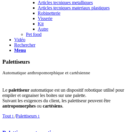
Articles tecniques metalliques
Articles tecniques materiaux plastiques
Robinetterie
Visserie
Kit
Autre
Pet food
Vidéo
Rechercher
Menu
Palettiseurs
Automatique anthropomorphique et cartésienne
Le
palettiseur
automatique est un dispositif robotique utilisé pour
empiler et orgnaiser les boites sur une palette.
Suivant les exigences du client, les palettiseur peuvent être
antropomorphes
ou
cartésiens
.
Tout
/
Palettiseurs
1
1