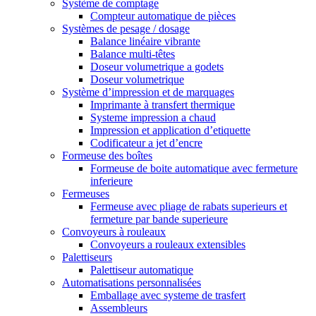
Système de comptage
Compteur automatique de pièces
Systèmes de pesage / dosage
Balance linéaire vibrante
Balance multi-têtes
Doseur volumetrique a godets
Doseur volumetrique
Système d’impression et de marquages
Imprimante à transfert thermique
Systeme impression a chaud
Impression et application d’etiquette
Codificateur a jet d’encre
Formeuse des boîtes
Formeuse de boite automatique avec fermeture
inferieure
Fermeuses
Fermeuse avec pliage de rabats superieurs et
fermeture par bande superieure
Convoyeurs à rouleaux
Convoyeurs a rouleaux extensibles
Palettiseurs
Palettiseur automatique
Automatisations personnalisées
Emballage avec systeme de trasfert
Assembleurs