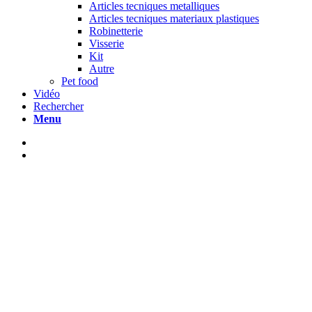
Articles tecniques metalliques
Articles tecniques materiaux plastiques
Robinetterie
Visserie
Kit
Autre
Pet food
Vidéo
Rechercher
Menu