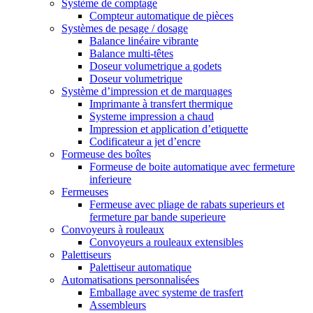
Système de comptage
Compteur automatique de pièces
Systèmes de pesage / dosage
Balance linéaire vibrante
Balance multi-têtes
Doseur volumetrique a godets
Doseur volumetrique
Système d’impression et de marquages
Imprimante à transfert thermique
Systeme impression a chaud
Impression et application d’etiquette
Codificateur a jet d’encre
Formeuse des boîtes
Formeuse de boite automatique avec fermeture
inferieure
Fermeuses
Fermeuse avec pliage de rabats superieurs et
fermeture par bande superieure
Convoyeurs à rouleaux
Convoyeurs a rouleaux extensibles
Palettiseurs
Palettiseur automatique
Automatisations personnalisées
Emballage avec systeme de trasfert
Assembleurs