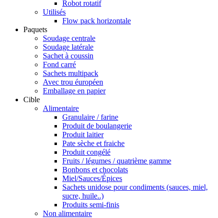
Robot rotatif
Utilisés
Flow pack horizontale
Paquets
Soudage centrale
Soudage latérale
Sachet à coussin
Fond carré
Sachets multipack
Avec trou éuropéen
Emballage en papier
Cible
Alimentaire
Granulaire / farine
Produit de boulangerie
Produit laitier
Pate sèche et fraiche
Produit congélé
Fruits / légumes / quatrième gamme
Bonbons et chocolats
Miel/Sauces/Épices
Sachets unidose pour condiments (sauces, miel,
sucre, huile..)
Produits semi-finis
Non alimentaire