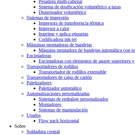
Pesadora multi-cabezal
Sistema de dosificación volumétrico a tazas
Dispensador volumétrico
Sistemas de impresión
Impresora de transferencia térmica
Impresor a calor
Imprime y aplica etiquetas
Codificadora ink-jet
Máquinas montadoras de bandejas
Máquina montadora de bandejas automática con enl
Encintadoras
Encintadoras con elementos de agarre superiores y
Transportadores de rodillos
Transportador de rodillos extensible
Transportadores de cajas de cartón
Paletizadores
Paletizador automático
Automatizaciones personalizadas
Sistemas de embalaje personalizados
Montadores
Sistemas de manipulación
Usados
Flow pack horizontal
Sobre
Soldadura central