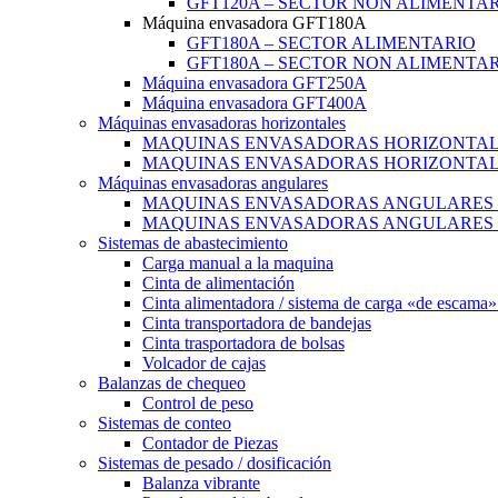
GFT120A – SECTOR NON ALIMENTA
Máquina envasadora GFT180A
GFT180A – SECTOR ALIMENTARIO
GFT180A – SECTOR NON ALIMENTA
Máquina envasadora GFT250A
Máquina envasadora GFT400A
Máquinas envasadoras horizontales
MAQUINAS ENVASADORAS HORIZONTALE
MAQUINAS ENVASADORAS HORIZONTALE
Máquinas envasadoras angulares
MAQUINAS ENVASADORAS ANGULARES –
MAQUINAS ENVASADORAS ANGULARES –
Sistemas de abastecimiento
Carga manual a la maquina
Cinta de alimentación
Cinta alimentadora / sistema de carga «de escama»
Cinta transportadora de bandejas
Cinta trasportadora de bolsas
Volcador de cajas
Balanzas de chequeo
Control de peso
Sistemas de conteo
Contador de Piezas
Sistemas de pesado / dosificación
Balanza vibrante