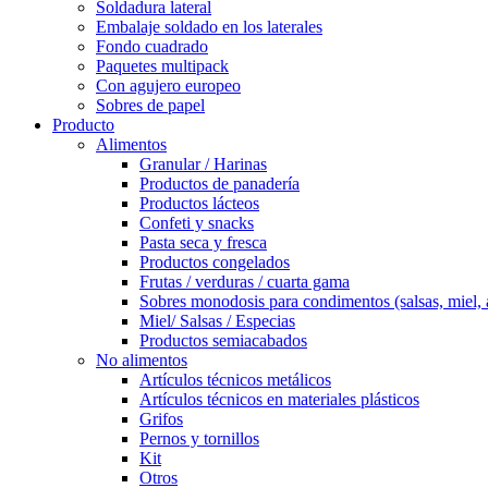
Soldadura lateral
Embalaje soldado en los laterales
Fondo cuadrado
Paquetes multipack
Con agujero europeo
Sobres de papel
Producto
Alimentos
Granular / Harinas
Productos de panadería
Productos lácteos
Confeti y snacks
Pasta seca y fresca
Productos congelados
Frutas / verduras / cuarta gama
Sobres monodosis para condimentos (salsas, miel, 
Miel/ Salsas / Especias
Productos semiacabados
No alimentos
Artículos técnicos metálicos
Artículos técnicos en materiales plásticos
Grifos
Pernos y tornillos
Kit
Otros