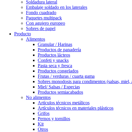
Soldadura lateral
Embalaje soldado en los laterales
Fondo cuadrado
Paquetes multipack
Con agujero europeo
Sobres de papel
Producto
Alimentos
Granular / Harinas
Productos de panadería
Productos lácteos
Confeti y snacks
Pasta seca y fresca
Productos congelados
Frutas / verduras / cuarta gama
Sobres monodosis para condimentos (salsas, miel, 
Miel/ Salsas / Especias
Productos semiacabados
No alimentos
Artículos técnicos metálicos
Artículos técnicos en materiales plásticos
Grifos
Pernos y tornillos
Kit
Otros