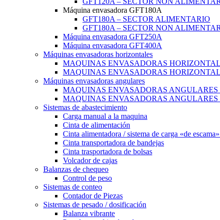
GFT120A – SECTOR NON ALIMENTA
Máquina envasadora GFT180A
GFT180A – SECTOR ALIMENTARIO
GFT180A – SECTOR NON ALIMENTA
Máquina envasadora GFT250A
Máquina envasadora GFT400A
Máquinas envasadoras horizontales
MAQUINAS ENVASADORAS HORIZONTALE
MAQUINAS ENVASADORAS HORIZONTALE
Máquinas envasadoras angulares
MAQUINAS ENVASADORAS ANGULARES –
MAQUINAS ENVASADORAS ANGULARES –
Sistemas de abastecimiento
Carga manual a la maquina
Cinta de alimentación
Cinta alimentadora / sistema de carga «de escama»
Cinta transportadora de bandejas
Cinta trasportadora de bolsas
Volcador de cajas
Balanzas de chequeo
Control de peso
Sistemas de conteo
Contador de Piezas
Sistemas de pesado / dosificación
Balanza vibrante