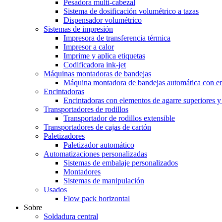
Pesadora multi-cabezal
Sistema de dosificación volumétrico a tazas
Dispensador volumétrico
Sistemas de impresión
Impresora de transferencia térmica
Impresor a calor
Imprime y aplica etiquetas
Codificadora ink-jet
Máquinas montadoras de bandejas
Máquina montadora de bandejas automática con enl
Encintadoras
Encintadoras con elementos de agarre superiores y
Transportadores de rodillos
Transportador de rodillos extensible
Transportadores de cajas de cartón
Paletizadores
Paletizador automático
Automatizaciones personalizadas
Sistemas de embalaje personalizados
Montadores
Sistemas de manipulación
Usados
Flow pack horizontal
Sobre
Soldadura central